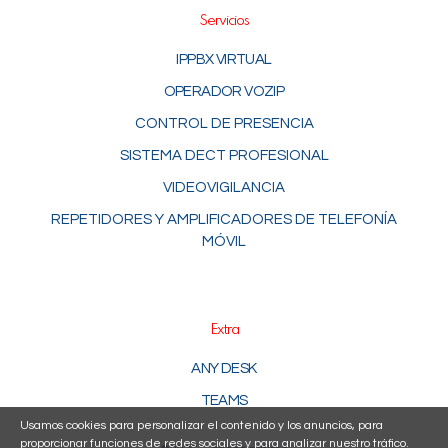
Servicios
IPPBX VIRTUAL
OPERADOR VOZIP
CONTROL DE PRESENCIA
SISTEMA DECT PROFESIONAL
VIDEOVIGILANCIA
REPETIDORES Y AMPLIFICADORES DE TELEFONÍA
MÓVIL
Extra
ANY DESK
TEAMS
Usamos cookies para personalizar el contenido y los anuncios, para
proporcionar funciones de redes sociales y para analizar nuestro tráfico.